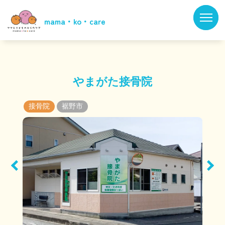
-->
mama・ko・care
静岡県の市町村から探す
静岡県の市町村から探す
やまがた接骨院
接骨院
裾野市