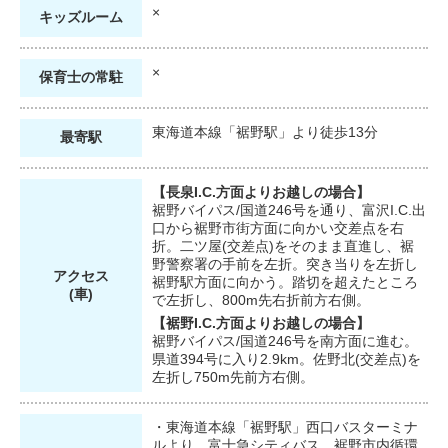
×
キッズ
ルーム
×
保育士の
常駐
東海道本線「裾野駅」より徒歩13分
最寄駅
【長泉I.C.方面よりお越しの場合】
裾野バイパス/国道246号を通り、富沢I.C.出
口から裾野市街方面に向かい交差点を右
折。二ツ屋(交差点)をそのまま直進し、裾
野警察署の手前を左折。突き当りを左折し
アクセス
裾野駅方面に向かう。踏切を超えたところ
(車)
で左折し、800m先右折前方右側。
【裾野I.C.方面よりお越しの場合】
裾野バイパス/国道246号を南方面に進む。
県道394号に入り2.9km。佐野北(交差点)を
左折し750m先前方右側。
・東海道本線「裾野駅」西口バスターミナ
ルより、富士急シティバス、裾野市内循環