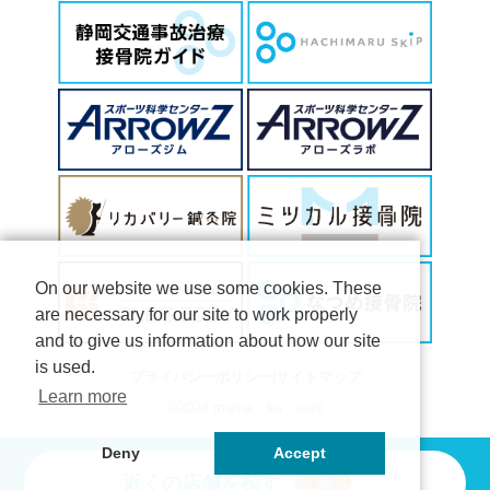
On our website we use some cookies. These
are necessary for our site to work properly
and to give us information about how our site
is used.
|
プライバシーポリシー
サイトマップ
Learn more
©2024 mama・ko・care
Deny
Accept
近くの店舗を探す