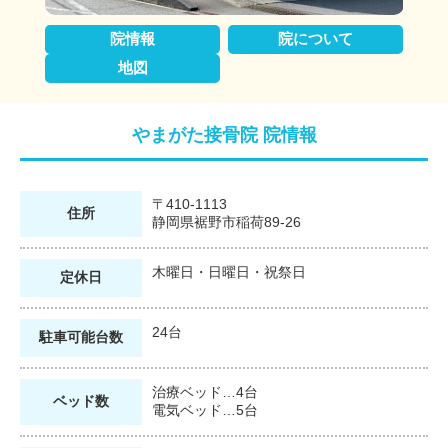
院情報
院について
地図
やまがた接骨院 院情報
〒410-1113
住所
静岡県裾野市稲荷89-26
木曜日・日曜日・祝祭日
定休日
24台
駐車可能
台数
治療ベッド…4台
ベッド数
電気ベッド…5台