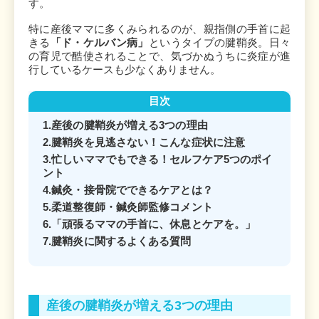
す。
特に産後ママに多くみられるのが、親指側の手首に起
きる
「ド・ケルバン病」
というタイプの腱鞘炎。日々
の育児で酷使されることで、気づかぬうちに炎症が進
行しているケースも少なくありません。
目次
1.産後の腱鞘炎が増える3つの理由
2.腱鞘炎を見逃さない！こんな症状に注意
3.忙しいママでもできる！セルフケア5つのポイ
ント
4.鍼灸・接骨院でできるケアとは？
5.柔道整復師・鍼灸師監修コメント
6.「頑張るママの手首に、休息とケアを。」
7.腱鞘炎に関するよくある質問
産後の腱鞘炎が増える3つの理由