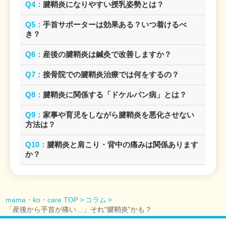
Q4：
腱鞘炎になりやすい授乳姿勢とは？
Q5：
手首サポーターは効果ある？いつ着けるべ
き？
Q6：
産後の腱鞘炎は鍼灸で改善しますか？
Q7：
接骨院での腱鞘炎治療では何をするの？
Q8：
腱鞘炎に関係する「ドケルバン病」とは？
Q9：
家事や育児をしながら腱鞘炎を悪化させない
方法は？
Q10：
腱鞘炎と肩こり・背中の痛みは関係あります
か？
mama・ko・care TOP
コラム
「産後から手首が痛い…」それ“腱鞘炎”かも？