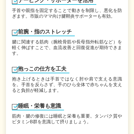
テーピング・サポーターを活用
手首や親指を固定することで動きを制限し、悪化を防
ぎます。市販のママ向け腱鞘炎サポーターも有効。
前腕・指のストレッチ
腱に関連する筋肉（腕橈骨筋や長母指外転筋など）を
軽く伸ばすことで、血流改善と回復促進が期待できま
す。
抱っこの仕方を工夫
抱き上げるときは手首ではなく肘や肩で支える意識
を。手首を反らさず、手のひら全体で赤ちゃんを支え
ると負担が軽減します。
睡眠・栄養も意識
筋肉・腱の修復には睡眠と栄養も重要。タンパク質や
ビタミンB群を意識して摂りましょう。