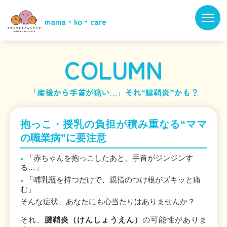
mama・ko・care
静岡県の市町村から探す
COLUMN
「産後から手首が痛い…」それ“腱鞘炎”かも？
抱っこ・授乳の負担が積み重なる“ママ
の職業病”に要注意
「赤ちゃんを抱っこしたあと、手首がジンジンす
る…」
「哺乳瓶を持つだけで、親指のつけ根がズキッと痛
む」
そんな症状、あなたにも心当たりはありませんか？
それ、
腱鞘炎（けんしょうえん）
の可能性がありま