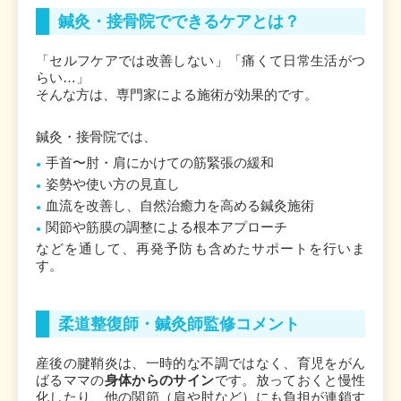
鍼灸・接骨院でできるケアとは？
「セルフケアでは改善しない」「痛くて日常生活がつ
らい…」
そんな方は、専門家による施術が効果的です。
鍼灸・接骨院では、
手首〜肘・肩にかけての筋緊張の緩和
姿勢や使い方の見直し
血流を改善し、自然治癒力を高める鍼灸施術
関節や筋膜の調整による根本アプローチ
などを通して、再発予防も含めたサポートを行いま
す。
柔道整復師・鍼灸師監修コメント
産後の腱鞘炎は、一時的な不調ではなく、育児をがん
ばるママの
身体からのサイン
です。放っておくと慢性
化したり、他の関節（肩や肘など）にも負担が連鎖す